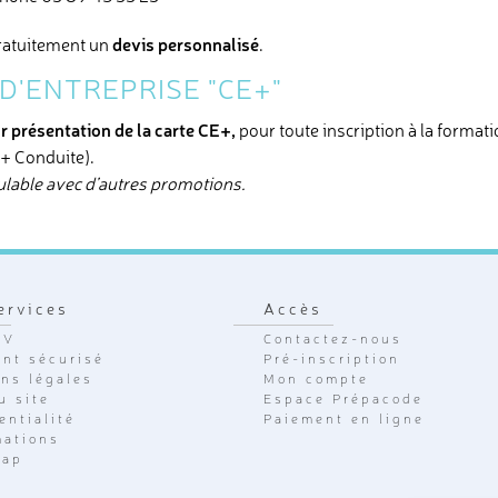
devis personnalisé
ratuitement un
.
D'ENTREPRISE "CE+"
r présentation de la carte CE+,
pour toute inscription à la forma
+ Conduite).
lable avec d’autres promotions.
ervices
Accès
GV
Contactez-nous
nt sécurisé
Pré-inscription
ns légales
Mon compte
u site
Espace Prépacode
entialité
Paiement en ligne
mations
cap