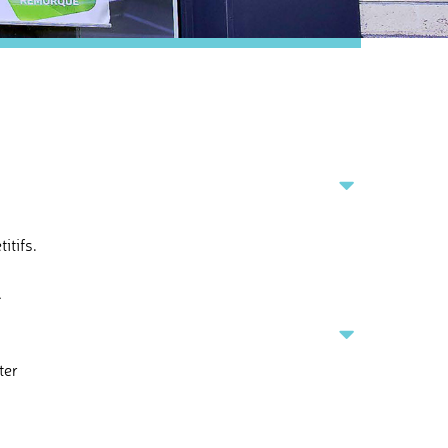
itifs.
.
ter