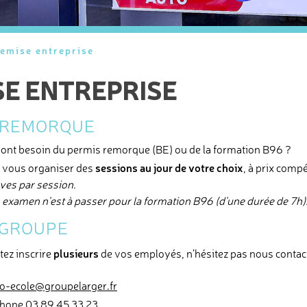
emise entreprise
SE ENTREPRISE
 REMORQUE
ont besoin du permis remorque (BE) ou de la formation B96 ?
sessions au jour de votre choix
vous organiser des
, à prix compét
èves par session.
n examen n’est à passer pour la formation B96 (d’une durée de 7h)
 GROUPE
plusieurs
tez inscrire
de vos employés, n’hésitez pas nous contac
o-ecole@groupelarger.fr
phone 03 89 45 33 23