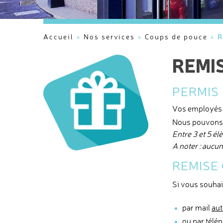
R
Accueil
»
Nos services
»
Coups de pouce
»
REMI
PERMIS
Vos employés 
Nous pouvons 
Entre 3 et 5 él
A noter : aucu
REMISE
Si vous souhai
par mail
aut
ou par télé