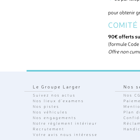
pour obtenir g
COMITÉ 
90€ offerts su
(formule Code 
Offre non cumu
Le Groupe Larger
Nos s
Suivez nos actus
Nos C
Nos lieux d'examens
Paieme
Nos pistes
Mentio
Nos véhicules
Plan d
Nos engagements
Confid
Notre règlement intérieur
Récla
Recrutement
Handi
Votre avis nous intéresse