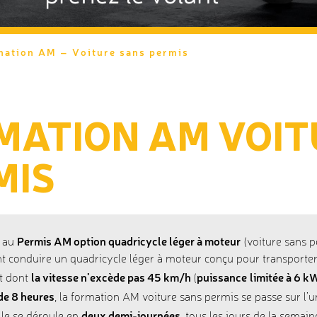
mation AM – Voiture sans permis
MATION AM VOIT
MIS
Permis AM option quadricycle léger à moteur
n au
(voiture sans p
nt conduire un quadricycle léger à moteur conçu pour transporter
la vitesse n’excède pas 45 km/h
puissance
limitée à 6 k
t dont
(
de 8 heures
, la formation AM voiture sans permis se passe sur l’un
deux demi-journées