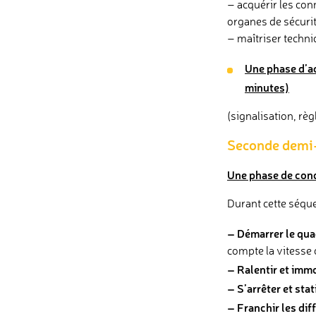
– acquérir les con
organes de sécurit
– maîtriser techni
Une phase d’ac
minutes)
(signalisation, rè
Seconde demi-
Une phase de cond
Durant cette séqu
– Démarrer le qua
compte la vitesse d
– Ralentir et immo
– S’arrêter et sta
– Franchir les dif