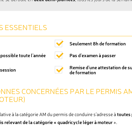
Elle se déroule en
, tous les jours de la semain
S ESSENTIELS
Seulement 8h de formation
possible toute l'année
Pas d'examen à passer
Remise d'une attestation de su
 session
de formation
NNES CONCERNÉES PAR LE PERMIS AM
MOTEUR)
toutes 
lative à la catégorie AM du permis de conduire s’adresse à
s relevant de la catégorie « quadricycle léger à moteur
».