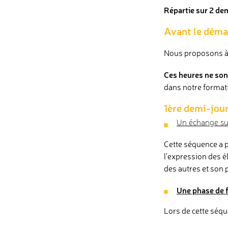
Répartie sur 2 de
Avant le démar
Nous proposons à
Ces heures ne son
dans notre formati
1ère demi-jour
Un échange sur
Cette séquence a p
l’expression des él
des autres et son
Une phase de f
Lors de cette séqu