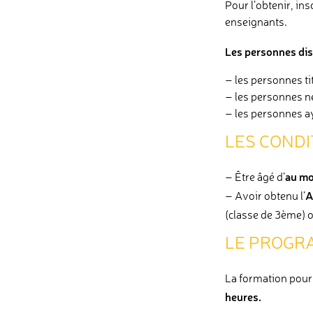
Pour l’obtenir, in
enseignants.
Les personnes di
– les personnes ti
– les personnes né
– les personnes ay
LES CONDI
au mo
– Être âgé d’
A
– Avoir obtenu l’
(classe de 3ème) ou
LE PROGR
La formation pour
heures.