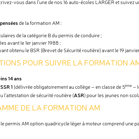
scrivez-vous dans l’une de nos 16 auto-écoles LARGER et suivez u
spensées
de la formation AM :
tulaires de la catégorie B du permis de conduire ;
es avant le 1er janvier 1988 ;
ant obtenu le BSR (Brevet de Sécurité routière) avant le 19 janvie
TIONS POUR SUIVRE LA FORMATION A
ins 14 ans
SSR 1
ème
(délivrée obligatoirement au collège – en classe de 5
– l
ASR
 l’attestation de sécurité routière (
) pour les jeunes non sco
AMME DE LA FORMATION AM
 le permis AM option quadricycle léger à moteur comprend une par