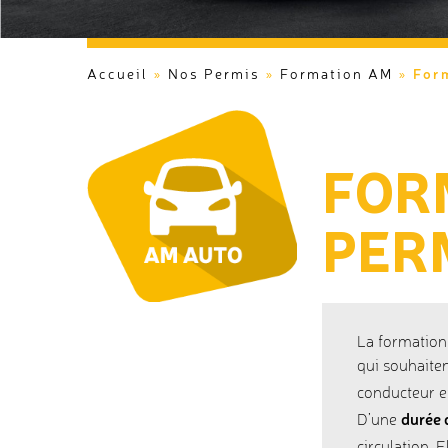
For
Accueil
»
Nos Permis
»
Formation AM
»
FOR
PER
La formatio
qui souhaite
conducteur e
durée 
D’une