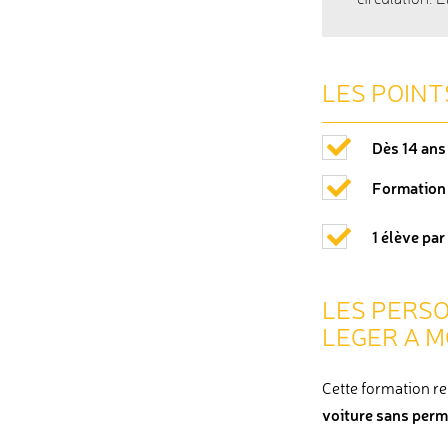
circulation. 
LES POINT
Dès 14 ans
Formation 
1 élève par
LES PERSO
LEGER A 
Cette formation re
voiture sans permi