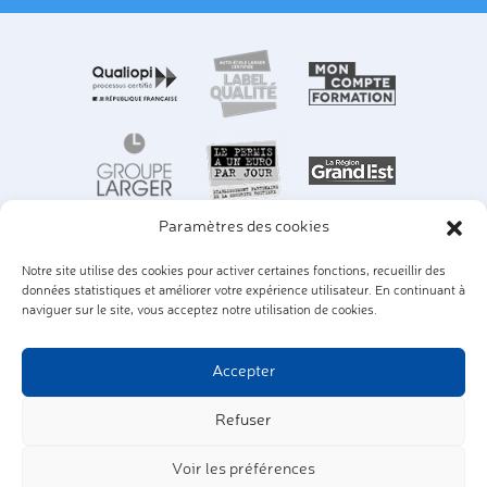
Paramètres des cookies
Notre site utilise des cookies pour activer certaines fonctions, recueillir des
données statistiques et améliorer votre expérience utilisateur. En continuant à
naviguer sur le site, vous acceptez notre utilisation de cookies.
Nos lieux d'examens
|
Nos pistes
|
Nos véhicules
|
Accepter
Nos engagements
|
Notre règlement intérieur
|
Recrutement |
Votre avis nous intéresse |
Nos CGV
|
Paiement sécurisé
|
Mentions légales
|
Confidentialité
|
Réclamations
|
Handicap
|
Refuser
Contactez-nous
|
Pré-inscription
|
Mon compte
|
Espace prépacode
|
Paiement en ligne
Nous utilisons des cookies et d'autres technologies pour
Voir les préférences
améliorer votre expérience en ligne. En utilisant ce site web, vous