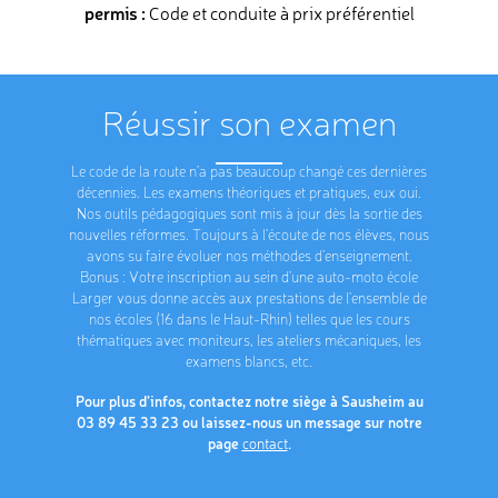
permis :
Code et conduite à prix préférentiel
Réussir son examen
Le code de la route n’a pas beaucoup changé ces dernières
décennies. Les examens théoriques et pratiques, eux oui.
Nos outils pédagogiques sont mis à jour dès la sortie des
nouvelles réformes. Toujours à l’écoute de nos élèves, nous
avons su faire évoluer nos méthodes d’enseignement.
Bonus : Votre inscription au sein d’une auto-moto école
Larger vous donne accès aux prestations de l’ensemble de
nos écoles (16 dans le Haut-Rhin) telles que les cours
thématiques avec moniteurs, les ateliers mécaniques, les
examens blancs, etc.
Pour plus d’infos, contactez notre siège à Sausheim au
03 89 45 33 23 ou laissez-nous un message sur notre
page
.
contact