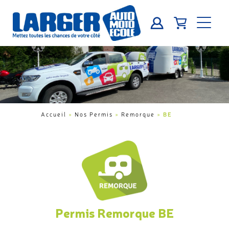
BE
Accueil
»
Nos Permis
»
Remorque
»
Permis Remorque BE