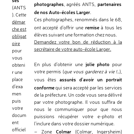
sés
photographes
partenaires
, agréés ANTS,
(ANTS
de nos Auto-écoles Larger
.
). Cette
Ces photographes, renommés dans le 68,
démar
remise
ont accepté d’offrir une
à tous les
che est
élèves suivant une formation chez nous.
obligat
Demandez votre bon de réduction à la
oire
secrétaire de votre auto-école Larger.
pour
vous
jolie photo
En plus d’obtenir une
pour
obteni
votre permis (
que vous garderez à vie !…
),
r une
assurés d’avoir un portrait
place
vous êtes
conforme
d’exa
qui sera accepté par les services
men
de la préfecture. Un code vous sera délivré
puis
par votre photographe. Il vous suffira de
votre
nous le communiquer pour que nous
docum
puissions récupérer votre e-photo et
ent
l’inclure dans votre dossier numérique.
officiel
Colmar
– Zone
(Colmar, Ingersheim)