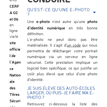
ents
CERF
QU'EST-CE QU'UNE E-PHOTO
A 02
?
et 06
e-photo
photo
Une
n’est autre qu’une
en
d’identité numérique
en très bonne
ligne
définition.
via le
L’e-photo ne peut donc pas être
site
matérialisée. Il s’agit d’
un code
qui nous
officie
permettra de télécharger votre portrait
l de
numérique via un serveur en ligne
l’Agen
sécurisé. Cette prestation implique un
ce
logiciel bien spécifique, ce qui justifie un
Nation
coût plus élevé que celui d’une photo
d’identité.
ale
des
JE SUIS ÉLÈVE DES AUTO-ÉCOLES
LARGER, OÙ PUIS-JE FAIRE MA E-
Titres
PHOTO ?
Sécuri
Retrouvez ci-dessous la liste des