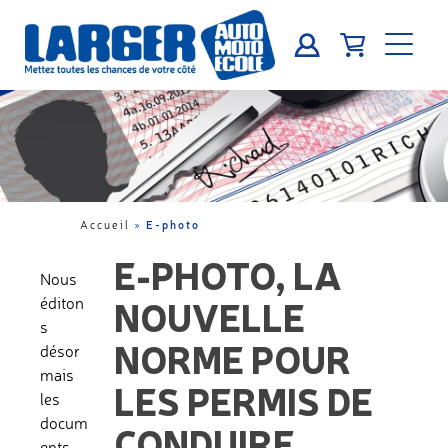
E-photo
Accueil
»
E-PHOTO, LA
Nous
NOUVELLE
éditon
s
NORME POUR
désor
mais
LES PERMIS DE
les
docum
CONDUIRE