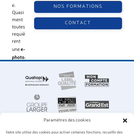
e.
NOS FORMATIONS
Quasi
ment
CONTACT
toutes
requiè
rent
e-
une
photo
.
Paramètres des cookies
Notre site utilise des cookies pour activer certaines fonctions, recueillir des