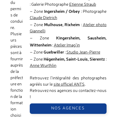
du
: Galerie Photographe
Etienne Straub
permi
Ingersheim / Orbey
– Zone
: Photographe
s de
Claude Dietrich
condui
Mulhouse, Rixheim
– Zone
:
Atelier photo
re.
Giannelli
Plusie
Kingersheim, Sausheim,
– Zone
urs
Wittenheim
:
Atelier Imag’in
pièces
Guebwiller
– Zone
:
Studio Jean-Pierre
sont à
Hégenheim, Saint-Louis, Sierentz
fournir
– Zone
:
auprès
Anne Wurthlin
de la
préfect
Retrouvez l’intégralité des photographes
ure en
agréés sur le
site officiel ANTS
.
fonctio
Retrouvez nos agences ou contactez-nous
n de la
!
format
NOS AGENCES
ion
choisi